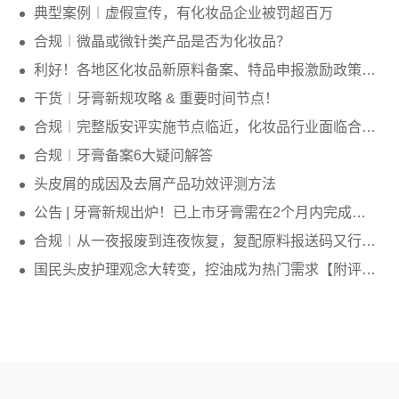
典型案例︱虚假宣传，有化妆品企业被罚超百万
合规︱微晶或微针类产品是否为化妆品？
利好！各地区化妆品新原料备案、特品申报激励政策汇总
干货︱牙膏新规攻略 & 重要时间节点！
合规︱完整版安评实施节点临近，化妆品行业面临合规新浪潮
合规︱牙膏备案6大疑问解答
头皮屑的成因及去屑产品功效评测方法
公告 | 牙膏新规出炉！已上市牙膏需在2个月内完成备案
合规︱从一夜报废到连夜恢复，复配原料报送码又行了？
国民头皮护理观念大转变，控油成为热门需求【附评测方法】